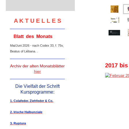
A K T U E L L E S
Blatt des Monats
Mai/Juni 2026 - nach Codex 33, f. 75v,
Beatus of Liébana. .
2017 bis
Archiv der alten Monatsblätter
hier
Die Vielfalt der Schrift
Kursprogramme:
1. Colafeder, Ziehfeder & Co.
2. Irische Halbunziale
3. Ruptura