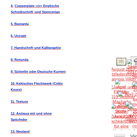
4
.
Copperplate
oder
Englische
Schreibschrift
und Spencerian
5. Bastarda
6. Unziale
7. Handschrift und Kalligraphie
8. Rotunda
9. Sütterlin oder Deutsche Kurrent
10. Keltisches Flechtwerk (Celtic
Knots)
11. Textura
12. Antiqua mit und ohne
Spitzfeder
13. Neuland
Vi