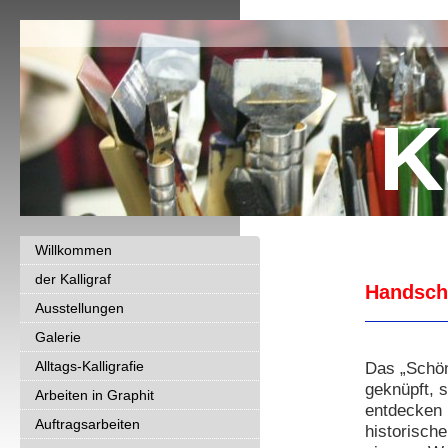
K
Willkommen
der Kalligraf
Handschr
Ausstellungen
Galerie
Alltags-Kalligrafie
Das „Schöne
geknüpft, 
Arbeiten in Graphit
entdecken 
Auftragsarbeiten
historisch