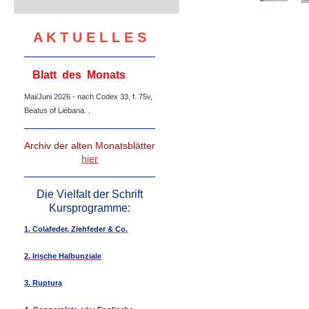
A K T U E L L E S
Blatt des Monats
Mai/Juni 2026 - nach Codex 33, f. 75v,
Beatus of Liébana. .
Archiv der alten Monatsblätter
hier
Die Vielfalt der Schrift
Kursprogramme:
1. Colafeder, Ziehfeder & Co.
2. Irische Halbunziale
3. Ruptura