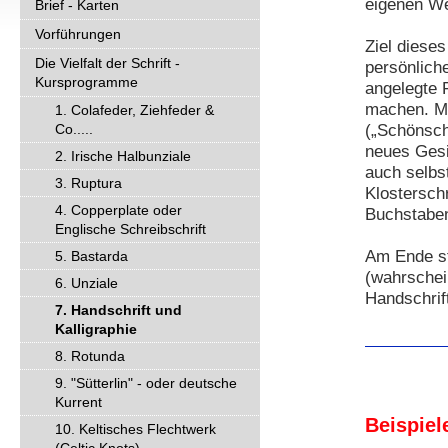
eigenen W
Brief - Karten
Vorführungen
Ziel dieses
Die Vielfalt der Schrift -
persönlich
Kursprogramme
angelegte 
machen. Mi
1. Colafeder, Ziehfeder &
(„Schönschr
Co.....
neues Gesi
2. Irische Halbunziale
auch selbs
3. Ruptura
Klostersch
4. Copperplate oder
Buchstaben
Englische Schreibschrift
Am Ende st
5. Bastarda
(wahrschei
6. Unziale
Handschrift
7. Handschrift und
Kalligraphie
8. Rotunda
9. "Sütterlin" - oder deutsche
Kurrent
Beispiel
10. Keltisches Flechtwerk