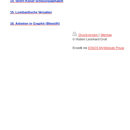
14. Sherri Kiesel Schwungalphabet
15. Lombardische Versalien
16. Arbeiten in Graphit (Bleistift)
Druckversion
|
Sitemap
© Hubert Leonhard Graf
Erstellt mit
IONOS MyWebsite Privat
.