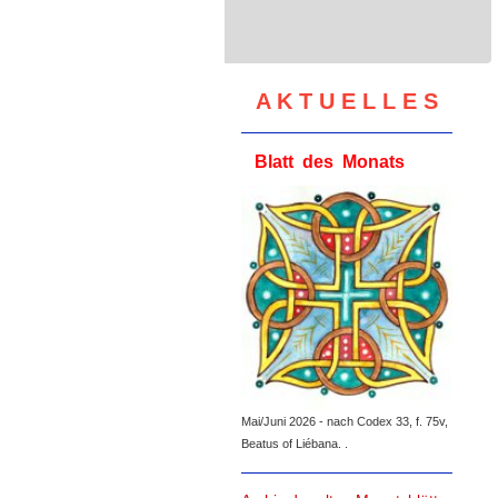
A K T U E L L E S
Blatt des Monats
Mai/Juni 2026 - nach Codex 33, f. 75v,
Beatus of Liébana. .