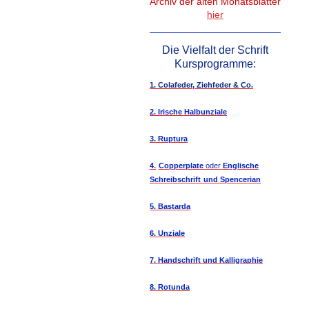
Archiv der alten Monatsblätter
hier
Die Vielfalt der Schrift
Kursprogramme:
1. Colafeder, Ziehfeder & Co.
2. Irische Halbunziale
3. Ruptura
4
.
Copperplate
oder
Englische
Schreibschrift
und Spencerian
5. Bastarda
6. Unziale
7. Handschrift und Kalligraphie
8. Rotunda