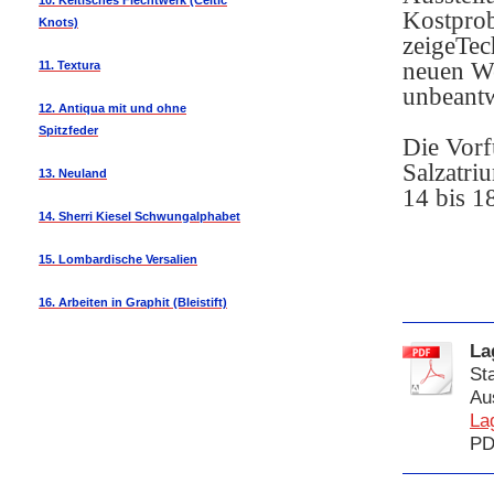
10. Keltisches Flechtwerk (Celtic
Kostprob
Knots)
zeigeTec
neuen We
11. Textura
unbeantw
12. Antiqua mit und ohne
Spitzfeder
Die Vorf
Salzatri
13. Neuland
14 bis 18
14. Sherri Kiesel Schwungalphabet
15. Lombardische Versalien
16. Arbeiten in Graphit (Bleistift)
La
St
Au
La
PD