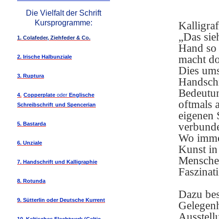
Die Vielfalt der Schrift
Kursprogramme:
Kalligraf
„Das sie
1. Colafeder, Ziehfeder & Co.
Hand so 
macht do
2. Irische Halbunziale
Dies ums
3. Ruptura
Handschr
Bedeutung
4
.
Copperplate
oder
Englische
oftmals 
Schreibschrift
und Spencerian
eigenen 
5. Bastarda
verbund
Wo immer
6. Unziale
Kunst in 
Menschen
7. Handschrift und Kalligraphie
Faszinat
8. Rotunda
Dazu best
9. Sütterlin oder Deutsche Kurrent
Gelegenh
Ausstell