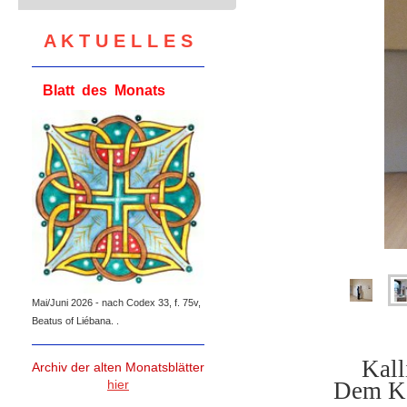
A K T U E L L E S
Blatt des Monats
Mai/Juni 2026 - nach Codex 33, f. 75v,
Beatus of Liébana. .
Kall
Archiv der alten Monatsblätter
hier
Dem Kal